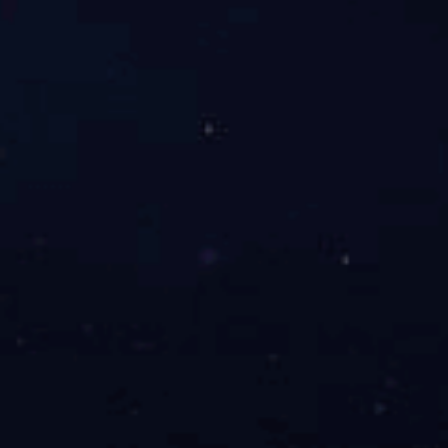
现场检测内容
2019-01-10
员会》CNAS对我司进行
2019-01-10
害性
2019-01-09
统检验检测认证机构整合指导意见》全
2019-01-05
害
2019-01-04