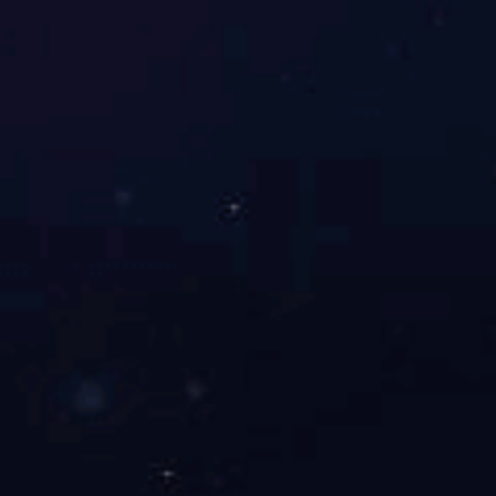
2024-03-08
各类建筑结构房屋安全鉴定
2024-01-28
《中国合格评定国家认可委
2023-07-05
房屋裂缝的表现形式及其危
2022-01-30
质检总局发布《全国质检系
文
2019-12-31
建筑室内氡污染的来源及危
新闻资讯
下载中心
公司发展
乐鱼平台
深汕精恒
行业新闻
汕尾精恒