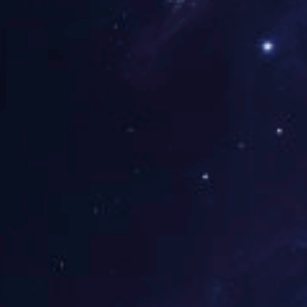
大疆天空之城大厦
商业CBD
博今商务广场
商业CBD