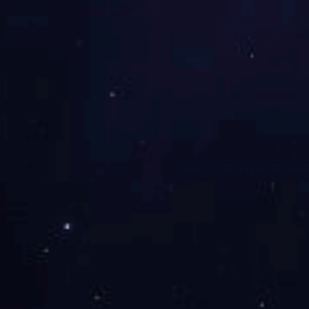
三月芳菲 灼灼韶华
砥砺二十载，筑梦新未来
赴井冈山感悟红色文化，重温革命岁月!
精恒检验全体员工给您拜年啦！
年终总结大会及迎新年会
关于精恒
工程业绩
公司简介
见证取样检测
乐鱼平台
钢结构工程检测