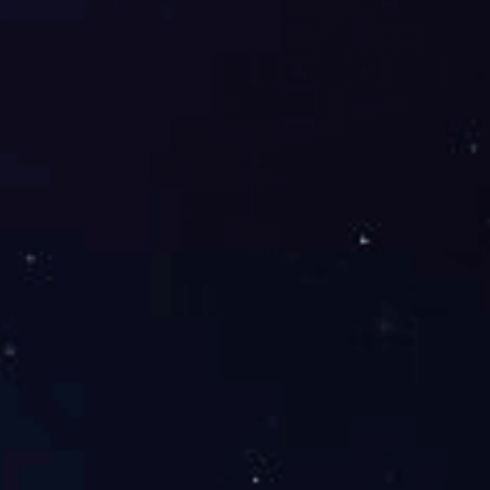
更多 >
2019-01-10