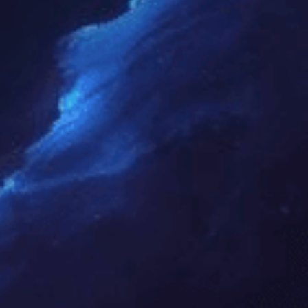
深湾汇云中心
大型城市综合体。
电力调度大厦
建筑工程