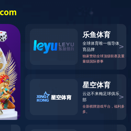
0755-84006152
全国服务热线：
公司发展
乐鱼平台-乐鱼（中国）
一站式服务平台