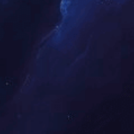
英龙商务大厦
建筑工程