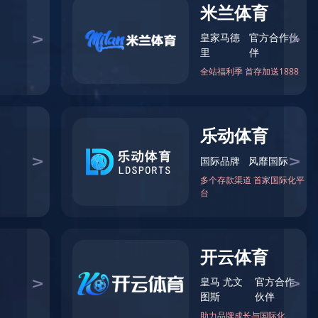
公正求实，优
258
个