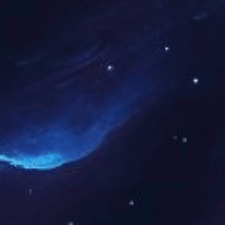
建业大厦
建筑工程