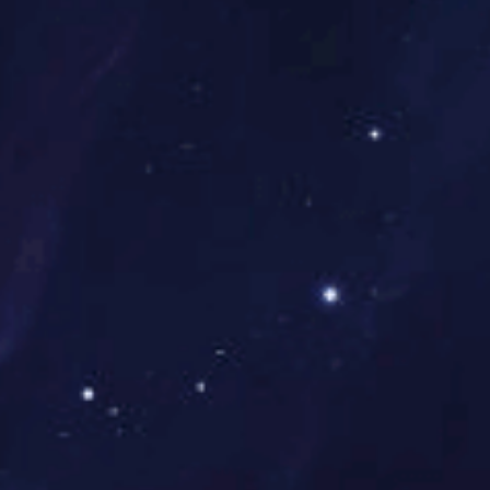
地基基础工程检测
建筑幕墙工程检测