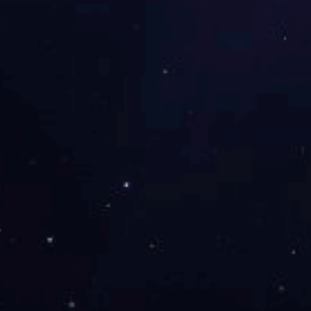
关于精恒
工程业绩
公司简介
见证取样检测
乐鱼平台
钢结构工程检测
组织架构
地基基础工程检测
公司资质
建筑幕墙工程检测