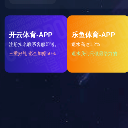
乐鱼平台-乐鱼（中国）一站式服务平台 前身为
随公司更名为深圳市建业建筑工程有限公司试验室，由
室。2004年5月由于深圳国企改制，经市工商局批准
平台-乐鱼（中国）一站式服务平台 。
2013年公司扩大业务注册
资金
增资至
1000万元
1、
广东省
市场监督管理局检验检测机构资质认
2、
中国合格评定国家认可委员会（
CNAS）
检
3、
中国合格评定国家认可委员会（
CNAS）
实
4、
广东省住房和城乡建设厅
建设
工程质量检测
遗留产业类和公共配套类违法建筑房屋安全检测鉴定