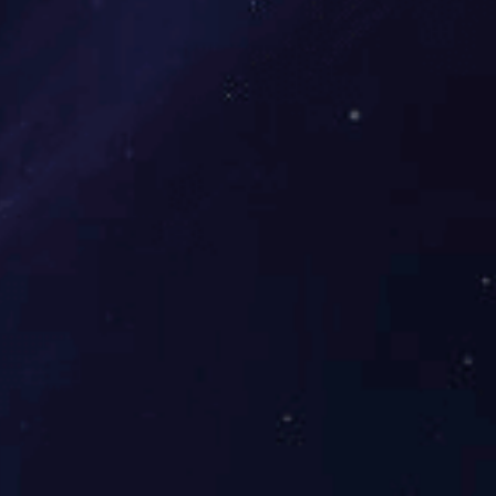
体系，拥有一支作风严谨，协
现有工程技术人员258人，
，中级技术职称58人，初级技
册结构工程师4人，二级注册结
门颁发的资格证书。
公司以“遵守法律法规，
效、质量为本、信誉为上”为