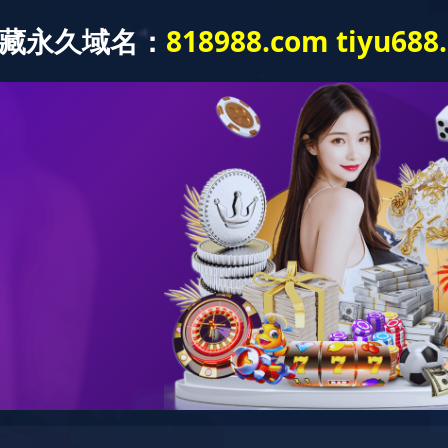
工程业绩
新闻资讯
下载中心