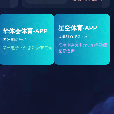
到深圳市兵改工成立深圳市第二建筑工程有限公司试验室，后
试验室，1998年4月由省建委审核，晋升为一级试验
监督检测的独立法人单位。2006年12月，更名为乐鱼
取得以下资质证书：
018年录入深圳市住房和建设局“深圳市农村城市化历史
定的检测单位之一；