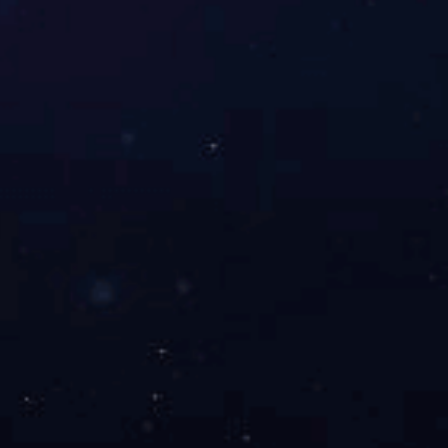
员素质和各项检测能力，加强
行，保证检测工作的公正性、
新闻资讯
下载中心
公司发展
乐鱼平台
深汕精恒
行业新闻
汕尾精恒
惠州精恒
湛江恒达