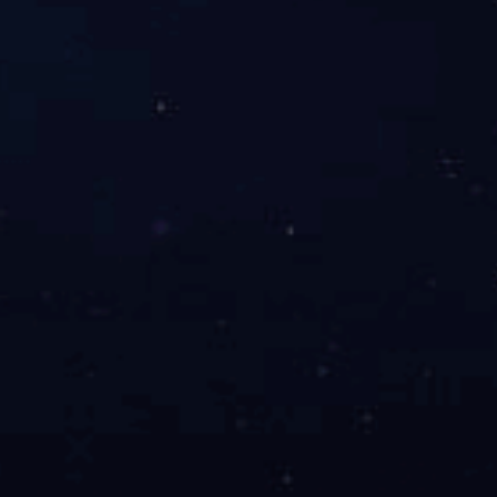
检测全过程质量控制，以保证质量管理体系的有效运
科学性和准确性，更好地为社会服务。
手机二维码
官方微信二维码