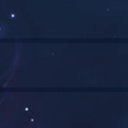
公司
简介
COMPANY PROFILE