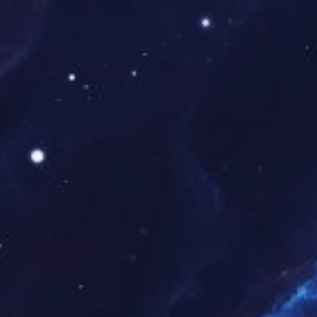
203416）；
-Q1-0049-R1-M
）；
0153-R1-M）；
4-S1-0108-R1-M）；
程乙级证书（证书编号：交检公乙粤第020-2025号）
证书（证书编号：
B444004842）。
旨，以“公正求实、优质高效、质量为本、信誉为上”为质量方针
量管理体系的有效运行，保证检测工作的公正性、科学性和准确