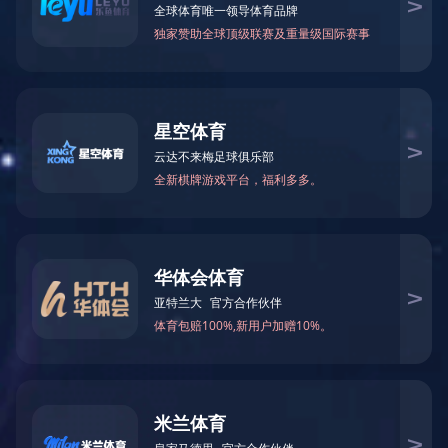
企业宗旨：
遵守法律法规，全心全意的为客户服务。
管理方针：
建立健全管理制度，创造和谐的管理氛围和高效的执
行力。
建设方针：
团结，守信，公正，创新。坚持科学进步的发展方
向，做精做专做强；创建和谐进取的乐鱼平台，提高
企业社会地位；勇于创新，与时俱进。
质量方针：
公正——遵守国家有关法律、法规，保护客户的技术
所有权，不被各种利益所驱动，独立诚实地开展检测