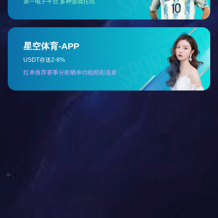
确的检验数据和结论
公司愿景
COMPANY VISION