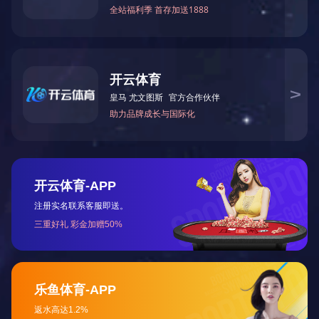
样品接收与保管安全可靠性达到100%；
确保所承担检测工作的数据准确可靠，准确率达
100%。
公正性声明：
本公司全体工作人员应认真地对待各项检测工作，保
证工作质量，做到一视同仁，秉公办事，按照标准的
规定实施检测工作，保证对所有用户均提供同等质量
的检测服务。
使命、愿景、价值观