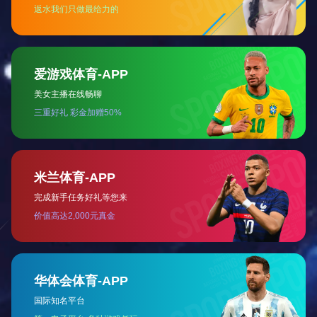
公司使命
CORPORATE MISSION
为保障人民生命和财产安全，向社会提供公正、科 学、准