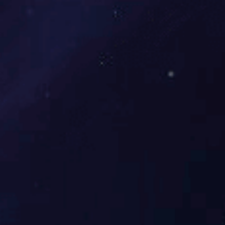
成为管理规范、核心竞争力强、可持续发展的、能 参与未
来检验领域主导权竞争的企业
核心价值观