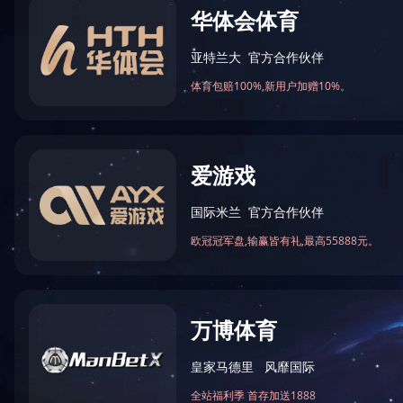
工程检测员招聘信息
1
大专或本科
招30人
关于精恒
工程业绩
公司简介
见证取样检测
乐鱼平台
钢结构工程检测
组织架构
地基基础工程检测
公司资质
建筑幕墙工程检测
服务范围
建筑结构检测鉴定