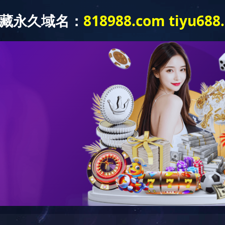
工程业绩
新闻资讯
下载中心