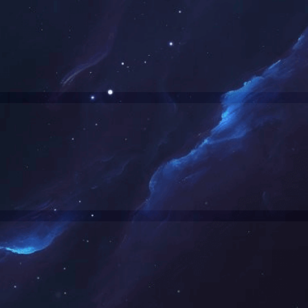
新闻资讯
下载中心
公司发展
乐鱼平台
深汕精恒
行业新闻
汕尾精恒
惠州精恒
湛江恒达
揭阳精恒