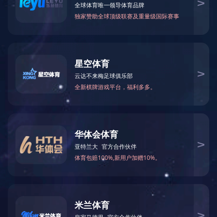
1、收缩裂缝：
由于材料干湿变化引起，一般在墙面上
呈网状，两种不同材料可能形成于其界面上。
2、温度裂缝：
由热胀冷缩变形引起，一般在房屋顶层
（平屋面）沿圈梁的水平裂缝，沿窗角的竖裂，沿窗角或内
纵墙的对角斜裂（两端多，大，中间基本没有）；也有沿附
墙烟囱的界面上。
3、沉降裂缝：
由地基基础不均匀（差异）沉降引起的
墙体正八字形、倒八字形斜裂；由灰缝灰浆粉化压缩引起的
上部水平裂；由支座沉降引起的钢筋混凝土梁的竖向开裂等
等。