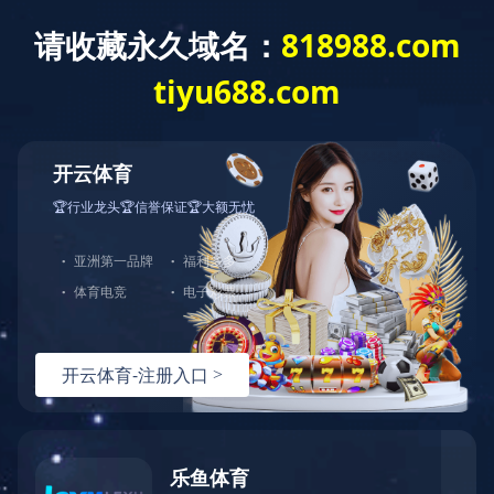
乐鱼平台
房屋裂缝的表现形式及其危害
性
浏览：6182
发布：2019-01-09