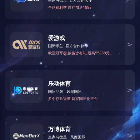
4、变形裂缝：
由变形引起的墙面交叉裂，纵横墙连接
竖向裂缝；倾斜引起的断裂等等。
5、结构裂缝：
由于荷载作用引起也叫荷载裂缝，如大
梁下墙柱的多条竖向裂缝；梁板受力主筋处的横向水平裂
缝、斜裂、跨中的环绕贯通裂；支座边的剪切斜裂；受拉杆
件的横裂等等。